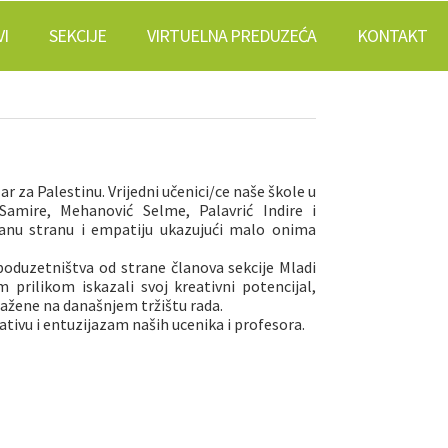
I
SEKCIJE
VIRTUELNA PREDUZEĆA
KONTAKT
r za Palestinu. Vrijedni učenici/ce naše škole u
 Samire, Mehanović Selme, Palavrić Indire i
anu stranu i empatiju ukazujući malo onima
poduzetništva od strane članova sekcije Mladi
 prilikom iskazali svoj kreativni potencijal,
ražene na današnjem tržištu rada.
tivu i entuzijazam naših ucenika i profesora.