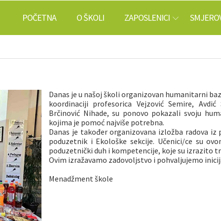
POČETNA
O ŠKOLI
ZAPOSLENICI
SMJEROV
Danas je u našoj školi organizovan humanitarni baza
koordinaciji profesorica Vejzović Semire, Avdić
Brčinović Nihade, su ponovo pokazali svoju hum
kojima je pomoć najviše potrebna.
Danas je također organizovana izložba radova iz 
poduzetnik i Ekološke sekcije. Učenici/ce su ovom
poduzetnički duh i kompetencije, koje su izrazito t
Ovim izražavamo zadovoljstvo i pohvaljujemo inicija
Menadžment škole