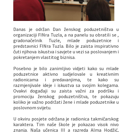
Danas je održan Dan ženskog poduzetništva u
organizaciji FINra Tuzla, a na panelu su obratili se ,
gradonačelnik Tuzle, mlade poduzetnice i
predstavnici FINra Tuzla. Bilo je zaista inspirativno
čuti njihova iskustva i savjete u vezi sa poslovanjem i
pokretanjem vlastitog biznisa.
Posebno je bilo zanimljivo vidjeti kako su mlade
poduzetnice aktivno sudjelovale u kreativnim
radionicama i predavanjima, te kako su
razmjenjivale ideje i iskustva sa svojim kolegama.
Ovakvi događaji su zaista važni za podršku i
promociju ženskog poduzetništva, te pokazuju
koliko je važno podržati žene i mlade poduzetnike u
poslovnom svijetu.
U okviru posjete održana je radionica takmičarskog
karaktera. Tim naše škole je pokazao visok nivo
znanja. Naša učenica III a razreda Alma Hodžić,